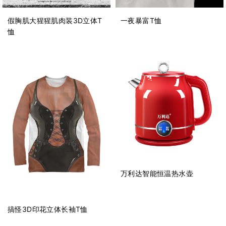
假胸肌大猩猩肌肉装3D立体T
一夜暴富T恤
恤
万利达智能恒温热水壶
搞怪3D印花立体长袖T恤