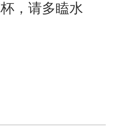
克杯，请多瞌水