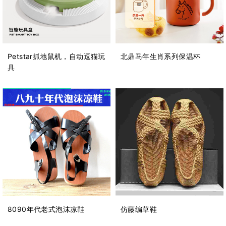
Petstar抓地鼠机，自动逗猫玩
北鼎马年生肖系列保温杯
具
8090年代老式泡沫凉鞋
仿藤编草鞋