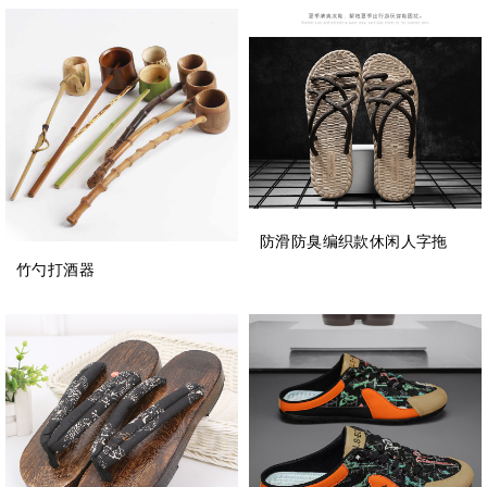
防滑防臭编织款休闲人字拖
竹勺打酒器