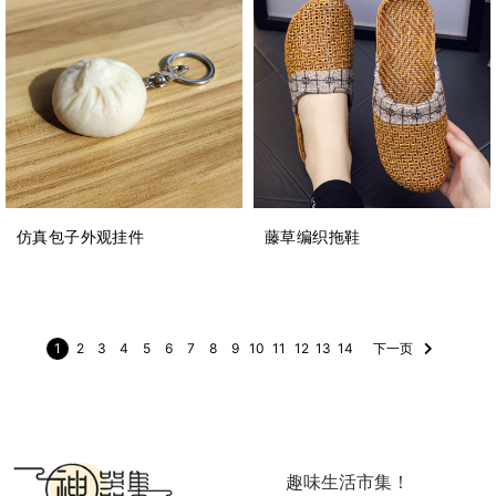
仿真包子外观挂件
藤草编织拖鞋
1
2
3
4
5
6
7
8
9
10
11
12
13
14
下一页
趣味生活市集！