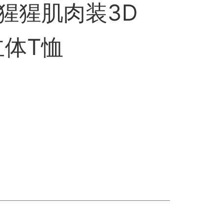
猩猩肌肉装3D
立体T恤