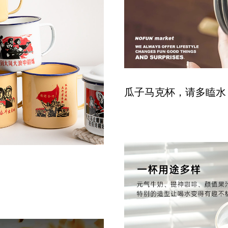
瓜子马克杯，请多瞌水