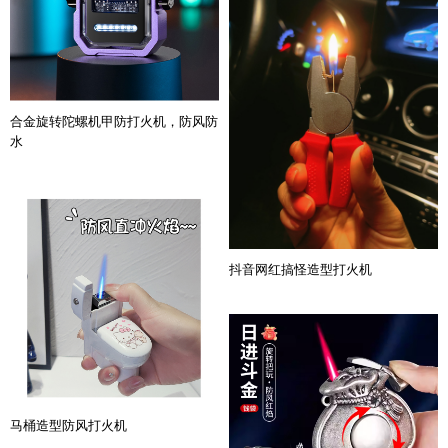
合金旋转陀螺机甲防打火机，防风防
水
抖音网红搞怪造型打火机
马桶造型防风打火机