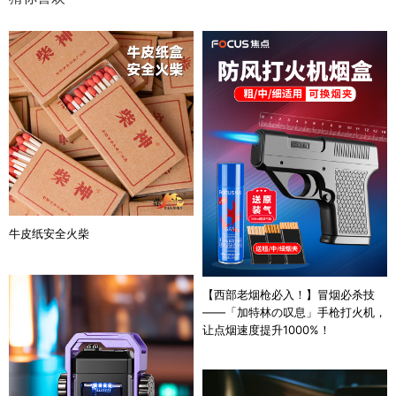
牛皮纸安全火柴
【西部老烟枪必入！】冒烟必杀技
——「加特林の叹息」手枪打火机，
让点烟速度提升1000%！