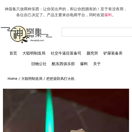
神器集只放两种东西：让你笑出声的，和让你想拥有的！至于有没有用，
各位自己决定了。产品主要来自电商平台，同时欢迎
爆料
。
首页
大聪明制造局
社交牛逼症装备司
颜究所
铲屎装备库
旧物公社
酷东西俱乐部
爆料
关于
Home
/
大聪明制造局
/
把把壶防风打火机