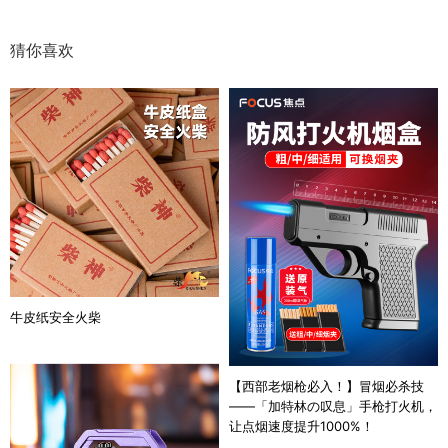
猜你喜欢
牛皮纸安全火柴
【西部老烟枪必入！】冒烟必杀技
——「加特林の叹息」手枪打火机，
让点烟速度提升1000%！