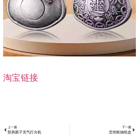
淘宝链接
上一篇
下一篇
防风骰子充气打火机
悲伤蛙抽纸盒