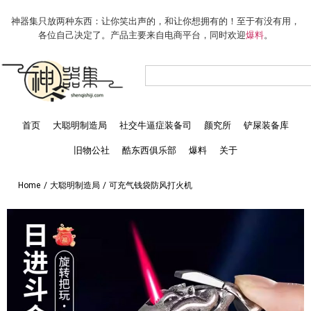
神器集只放两种东西：让你笑出声的，和让你想拥有的！至于有没有用，
各位自己决定了。产品主要来自电商平台，同时欢迎
爆料
。
首页
大聪明制造局
社交牛逼症装备司
颜究所
铲屎装备库
旧物公社
酷东西俱乐部
爆料
关于
Home
/
大聪明制造局
/
可充气钱袋防风打火机