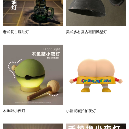
老式复古煤油灯
美式乡村复古破旧风壁灯
木鱼敲小夜灯
小新屁屁拍拍夜灯