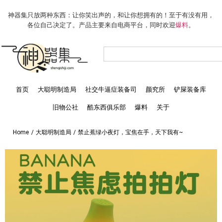
神器集只放两种东西：让你笑出声的，和让你想拥有的！至于有没有用，
各位自己决定了。产品主要来自电商平台，同时欢迎
爆料
。
首页
大聪明制造局
社交牛逼症装备司
颜究所
铲屎装备库
旧物公社
酷东西俱乐部
爆料
关于
Home
/
大聪明制造局
/
禁止蕉绿小夜灯，宝焦在手，天下我有~