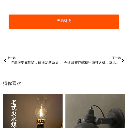
天猫链接
上一篇
下一篇
小胖虎很委屈笔筒，解压治愈系桌面摆件
合金旋转陀螺机甲防打火机，防风防水
猜你喜欢