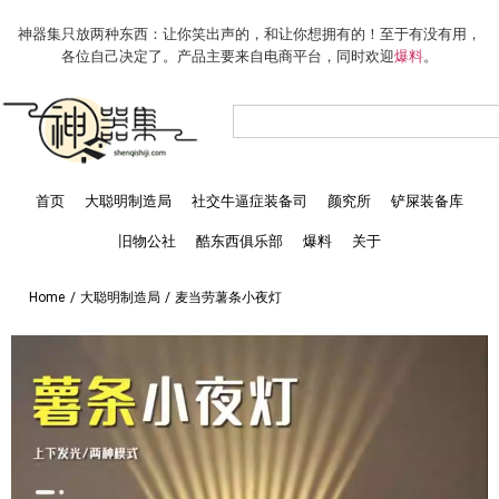
神器集只放两种东西：让你笑出声的，和让你想拥有的！至于有没有用，
各位自己决定了。产品主要来自电商平台，同时欢迎
爆料
。
首页
大聪明制造局
社交牛逼症装备司
颜究所
铲屎装备库
旧物公社
酷东西俱乐部
爆料
关于
Home
/
大聪明制造局
/
麦当劳薯条小夜灯