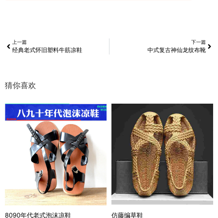
上一篇
下一篇
经典老式怀旧塑料牛筋凉鞋
中式复古神仙龙纹布靴
猜你喜欢
8090年代老式泡沫凉鞋
仿藤编草鞋