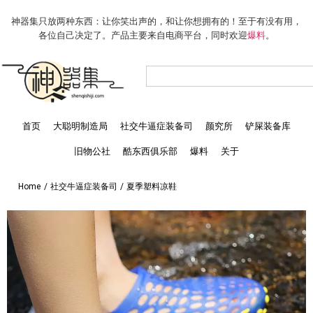
神器集只放两种东西：让你笑出声的，和让你想拥有的！至于有没有用，
各位自己决定了。产品主要来自电商平台，同时欢迎
爆料
。
首页
大聪明制造局
社交牛逼症装备司
颜究所
铲屎装备库
旧物公社
酷东西俱乐部
爆料
关于
Home
/
社交牛逼症装备司
/
夏季塑料凉鞋