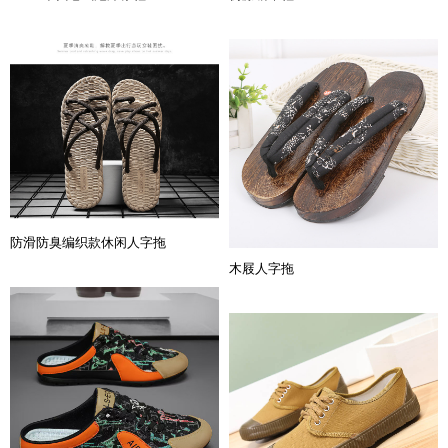
防滑防臭编织款休闲人字拖
木屐人字拖