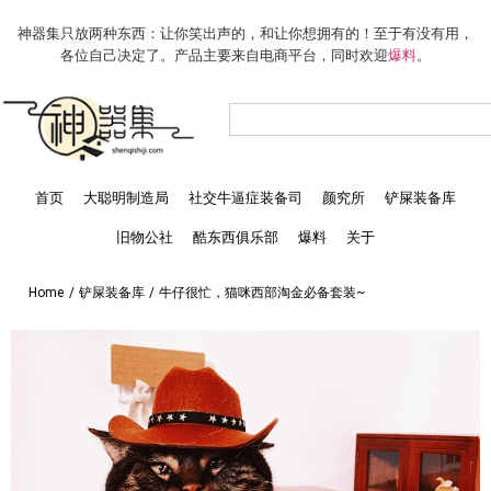
神器集只放两种东西：让你笑出声的，和让你想拥有的！至于有没有用，
各位自己决定了。产品主要来自电商平台，同时欢迎
爆料
。
首页
大聪明制造局
社交牛逼症装备司
颜究所
铲屎装备库
旧物公社
酷东西俱乐部
爆料
关于
Home
/
铲屎装备库
/
牛仔很忙，猫咪西部淘金必备套装~