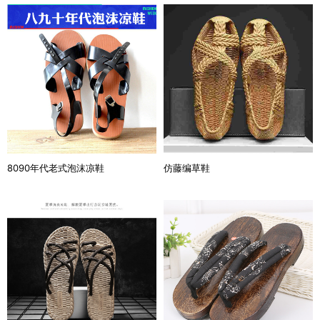
8090年代老式泡沫凉鞋
仿藤编草鞋