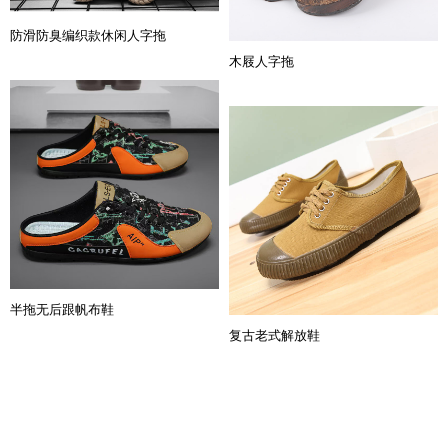
防滑防臭编织款休闲人字拖
木屐人字拖
半拖无后跟帆布鞋
复古老式解放鞋