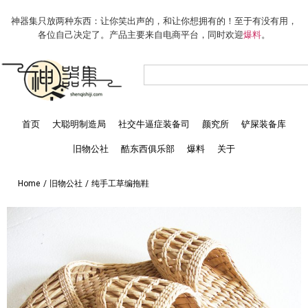
神器集只放两种东西：让你笑出声的，和让你想拥有的！至于有没有用，
各位自己决定了。产品主要来自电商平台，同时欢迎
爆料
。
首页
大聪明制造局
社交牛逼症装备司
颜究所
铲屎装备库
旧物公社
酷东西俱乐部
爆料
关于
Home
/
旧物公社
/
纯手工草编拖鞋