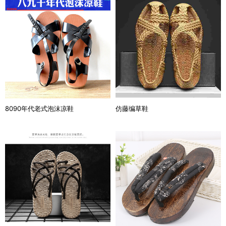
8090年代老式泡沫凉鞋
仿藤编草鞋