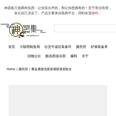
神器集只放两种东西：让你笑出声的，和让你想拥有的！至于有没有用，
各位自己决定了。产品主要来自电商平台，同时欢迎
爆料
。
首页
大聪明制造局
社交牛逼症装备司
颜究所
铲屎装备库
旧物公社
酷东西俱乐部
爆料
关于
Home
/
颜究所
/
重金属朋克摇滚潮搭厚底鞋女