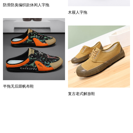
防滑防臭编织款休闲人字拖
木屐人字拖
半拖无后跟帆布鞋
复古老式解放鞋