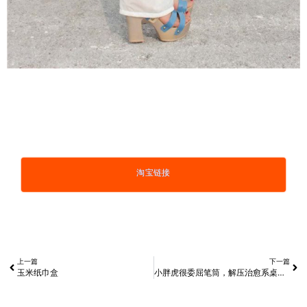
淘宝链接
上一篇
下一篇
玉米纸巾盒
小胖虎很委屈笔筒，解压治愈系桌面摆件