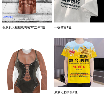
假胸肌大猩猩肌肉装3D立体T恤
一夜暴富T恤
尿素化肥搞笑T恤