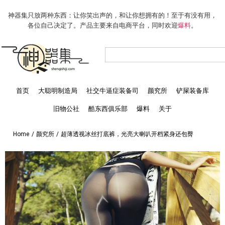
神器集只放两种东西：让你笑出声的，和让你想拥有的！至于有没有用，
各位自己决定了。产品主要来自电商平台，同时欢迎
爆料
。
首页
大聪明制造局
社交牛逼症装备司
颜究所
铲屎装备库
旧物公社
酷东西俱乐部
爆料
关于
Home
/
颜究所
/
超薄透视冰丝打底裤，光亮大喇叭开档紧身还包臀