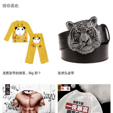
猜你喜欢
龙图皇帝的便装，Big 胆？
老虎头皮带