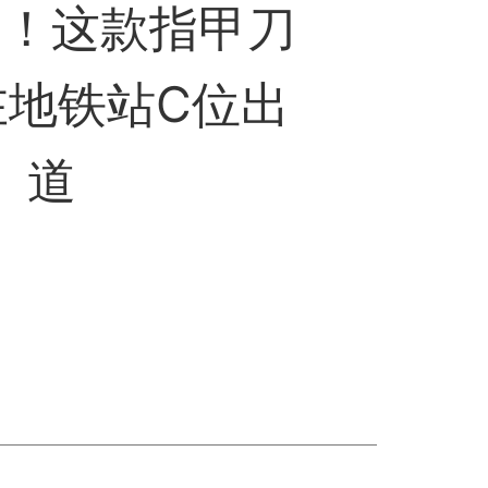
备！这款指甲刀
在地铁站C位出
道