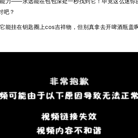
能力——永远能在包包深处一秒找到它！毕竟这么迷你
了对吧？
它能挂在钥匙圈上cos吉祥物，但别真拿去开啤酒瓶盖