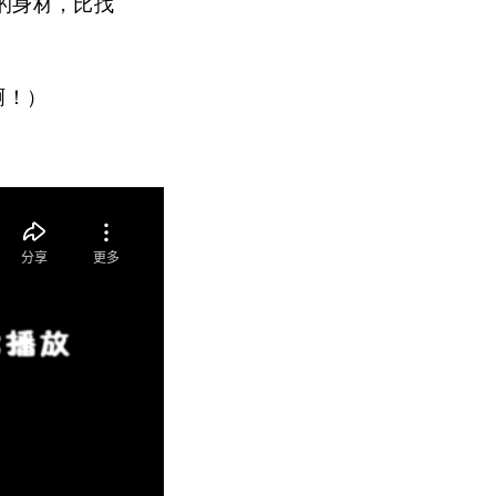
的身材，比找
啊！）