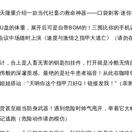
天隆重介绍一款当代社畜の救命神器——口袋刺客·迷
U盘的体重，展开后可是自带BGM的！三围比你的手机
/会议中场随时上演《速度与激情之指甲大逃亡》（请勿
计，合上是人畜无害的钥匙扣挂件，打开就是冷酷无情
伟般的深邃质感。最绝的是社牛患者福音！从此在咖啡
姐姐搭讪：”天呐你这个指甲刀好Q！链接发我！”（亲
货甚至能当防身武器！遇到危险时帅气甩开，举着它大喊
记逃跑（危险动作请勿模仿）