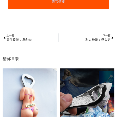
淘宝链接
上一篇
下一篇
天生反骨，反向伞
怼人神器：虾头男
猜你喜欢