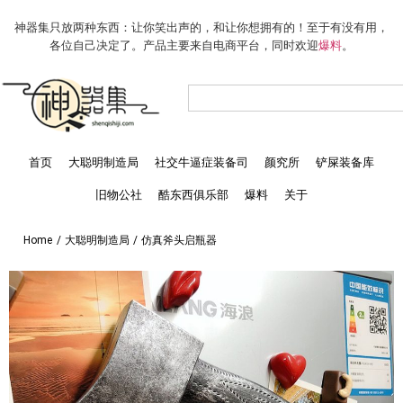
神器集只放两种东西：让你笑出声的，和让你想拥有的！至于有没有用，
各位自己决定了。产品主要来自电商平台，同时欢迎
爆料
。
首页
大聪明制造局
社交牛逼症装备司
颜究所
铲屎装备库
旧物公社
酷东西俱乐部
爆料
关于
Home
/
大聪明制造局
/
仿真斧头启瓶器