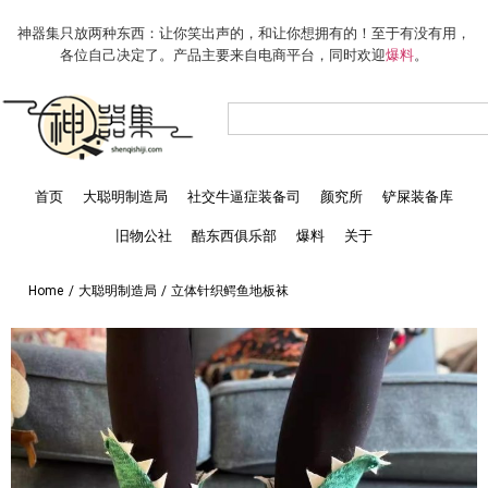
神器集只放两种东西：让你笑出声的，和让你想拥有的！至于有没有用，
各位自己决定了。产品主要来自电商平台，同时欢迎
爆料
。
首页
大聪明制造局
社交牛逼症装备司
颜究所
铲屎装备库
旧物公社
酷东西俱乐部
爆料
关于
Home
/
大聪明制造局
/
立体针织鳄鱼地板袜