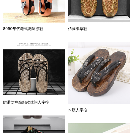
8090年代老式泡沫凉鞋
仿藤编草鞋
防滑防臭编织款休闲人字拖
木屐人字拖