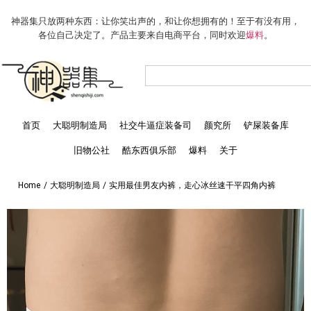
神器集只放两种东西：让你笑出声的，和让你想拥有的！至于有没有用，
各位自己决定了。产品主要来自电商平台，同时欢迎
爆料
。
首页
大聪明制造局
社交牛逼症装备司
颜究所
铲屎装备库
旧物公社
酷东西俱乐部
爆料
关于
Home
/
大聪明制造局
/
实用最佳男友内裤，走心冰丝速干平四角内裤