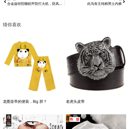
合金旋转陀螺机甲防打火机，防风防水
此鸟有主纯棉男士内裤
猜你喜欢
龙图皇帝的便装，Big 胆？
老虎头皮带