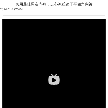
实用最佳男友内裤，走心冰丝速干平四角内裤
2024-11-29
20:04