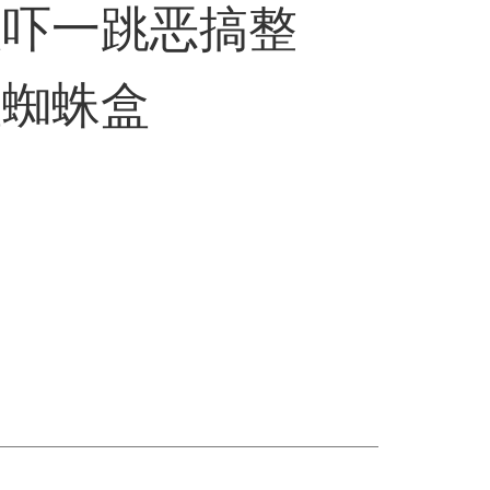
款吓一跳恶搞整
蛊蜘蛛盒