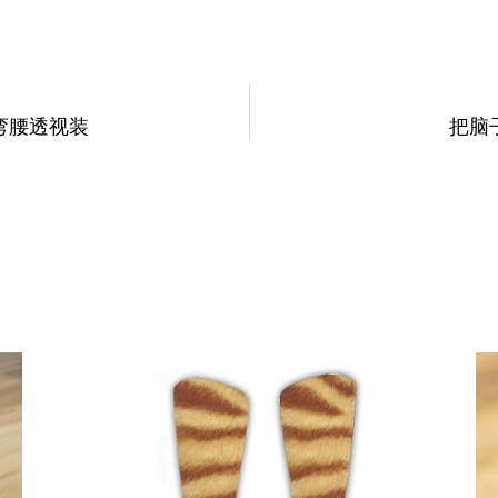
弯腰透视装
把脑