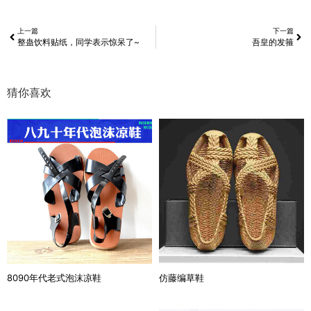
上一篇
下一篇
整蛊饮料贴纸，同学表示惊呆了~
吾皇的发箍
猜你喜欢
8090年代老式泡沫凉鞋
仿藤编草鞋