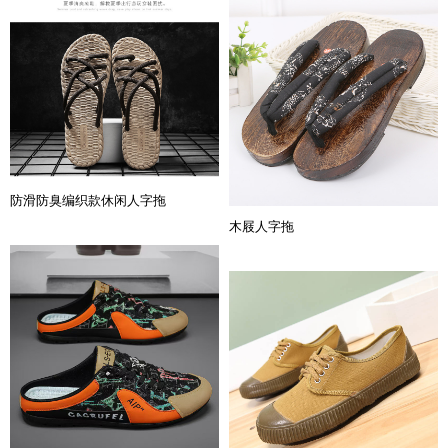
防滑防臭编织款休闲人字拖
木屐人字拖