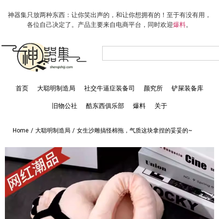
神器集只放两种东西：让你笑出声的，和让你想拥有的！至于有没有用，
各位自己决定了。产品主要来自电商平台，同时欢迎
爆料
。
首页
大聪明制造局
社交牛逼症装备司
颜究所
铲屎装备库
旧物公社
酷东西俱乐部
爆料
关于
Home
/
大聪明制造局
/
女生沙雕搞怪棉拖，气质这块拿捏的妥妥的~