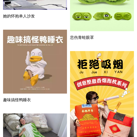
她的怀抱单人沙发
悲伤青蛙眼罩
趣味搞怪鸭睡衣