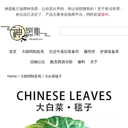
神器集只放两种东西：让你笑出声的，和让你想拥有的！至于有没有用，
各位自己决定了。产品主要来自电商平台，同时欢迎
爆料
。
首页
大聪明制造局
社交牛逼症装备司
颜究所
铲屎装备库
旧物公社
酷东西俱乐部
爆料
关于
Home
/
大聪明制造局
/
大白菜毯子